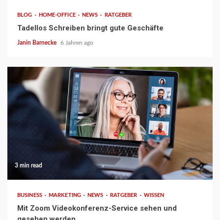
BLOG
HOME-OFFICE
NEWS
RATGEBER
Tadellos Schreiben bringt gute Geschäfte
Janin Barnecke
6 Jahren ago
3 min read
BUSINESS
MARKETING
NEWS
RATGEBER
WISSEN
Mit Zoom Videokonferenz-Service sehen und
gesehen werden