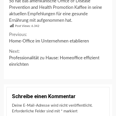
So hat das amerikanische Office of Disease
Prevention and Health Promotion Kaffee in seine
aktuellen Empfehlungen für eine gesunde
Ernährung mit aufgenommen hat.
Post Views:
6.342
Continue
Previous:
Home-Office im Unternehmen etablieren
Reading
Next:
Professionalität zu Hause: Homeoffice effizient
einrichten
Schreibe einen Kommentar
Deine E-Mail-Adresse wird nicht veröffentlicht.
Erforderliche Felder sind mit
*
markiert