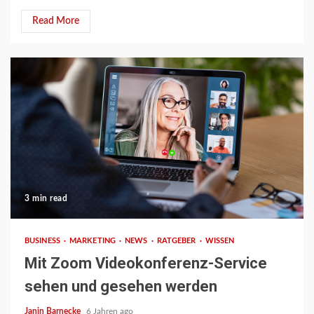
Read More
3 min read
BUSINESS
MARKETING
NEWS
RATGEBER
WISSEN
Mit Zoom Videokonferenz-Service
sehen und gesehen werden
Janin Barnecke
6 Jahren ago