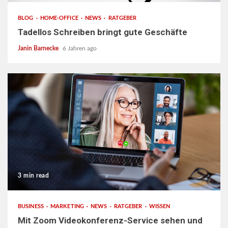
BLOG
HOME-OFFICE
NEWS
RATGEBER
Tadellos Schreiben bringt gute Geschäfte
Janin Barnecke
6 Jahren ago
3 min read
BUSINESS
MARKETING
NEWS
RATGEBER
WISSEN
Mit Zoom Videokonferenz-Service sehen und