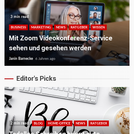
3 min read
BUSINESS
MARKETING
NEWS
RATGEBER
WISSEN
Mit Zoom Videokonferenz-Service
sehen und gesehen werden
Janin Barnecke
6 Jahren ago
Editor's Picks
2 min read
BLOG
HOME-OFFICE
NEWS
RATGEBER