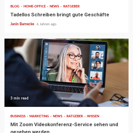
BLOG
HOME-OFFICE
NEWS
RATGEBER
Tadellos Schreiben bringt gute Geschäfte
Janin Barnecke
6 Jahren ago
3 min read
BUSINESS
MARKETING
NEWS
RATGEBER
WISSEN
Mit Zoom Videokonferenz-Service sehen und
gesehen werden