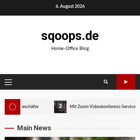
Skip
6. August 2026
to
content
sqoops.de
Home-Office Blog
PRIMARY
MENU
2
schäfte
Mit Zoom Videokonferenz-Service sehen und ges
Main News