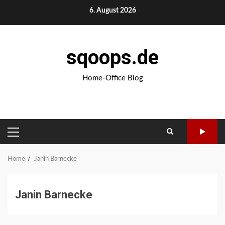
Skip
6. August 2026
to
content
sqoops.de
Home-Office Blog
PRIMARY
MENU
Home
Janin Barnecke
Janin Barnecke