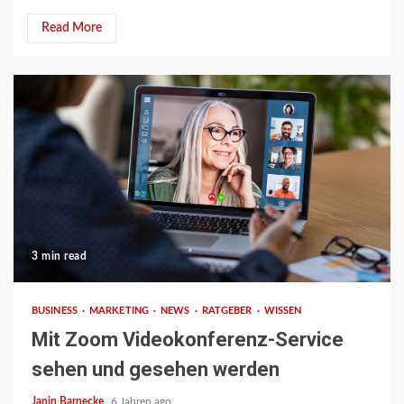
Read More
3 min read
BUSINESS
MARKETING
NEWS
RATGEBER
WISSEN
Mit Zoom Videokonferenz-Service
sehen und gesehen werden
Janin Barnecke
6 Jahren ago