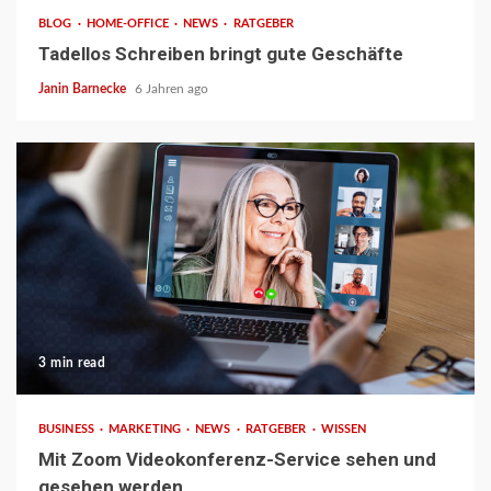
BLOG
HOME-OFFICE
NEWS
RATGEBER
Tadellos Schreiben bringt gute Geschäfte
Janin Barnecke
6 Jahren ago
3 min read
BUSINESS
MARKETING
NEWS
RATGEBER
WISSEN
Mit Zoom Videokonferenz-Service sehen und
gesehen werden