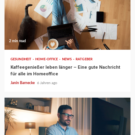
2 min read
GESUNDHEIT
HOME-OFFICE
NEWS
RATGEBER
Kaffeegenießer leben länger – Eine gute Nachricht
für alle im Homeoffice
Janin Barnecke
6 Jahren ago