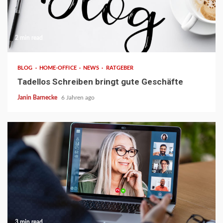
2 min read
BLOG
HOME-OFFICE
NEWS
RATGEBER
Tadellos Schreiben bringt gute Geschäfte
Janin Barnecke
6 Jahren ago
3 min read